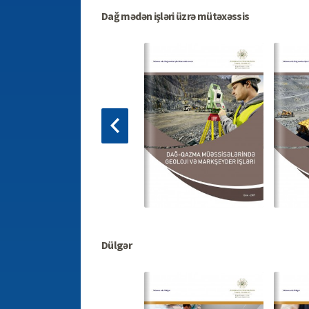
Dağ mədən işləri üzrə mütəxəssis
Dülgər