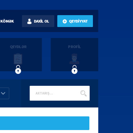
KÖMƏK
DAXİL OL
QEYDİYYAT
QEYDLƏR
PROFİL