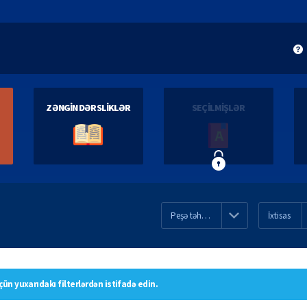
ZƏNGİN DƏRSLİKLƏR
SEÇİLMİŞLƏR
Peşə təhsili üzrə dərsliklər
İxtisas
çün yuxarıdakı filterlərdən istifadə edin.