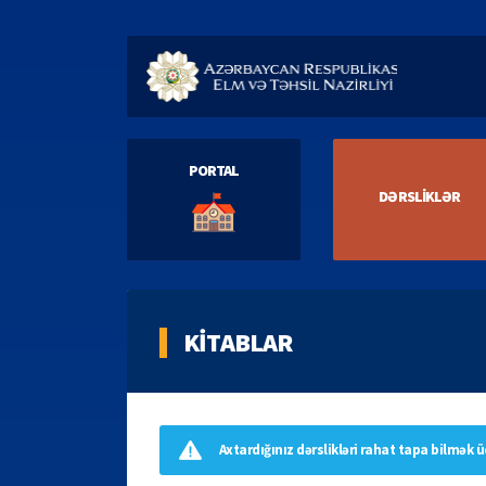
PORTAL
DƏRSLİKLƏR
KİTABLAR
Axtardığınız dərslikləri rahat tapa bilmək ü