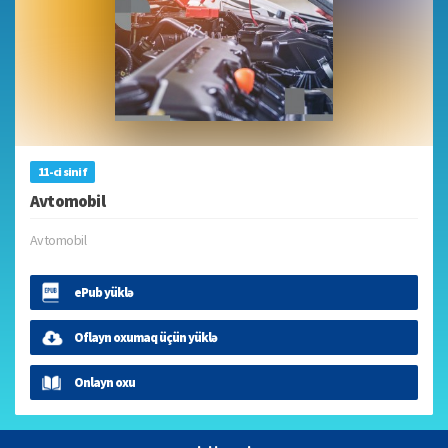
11-ci sinif
Avtomobil
Avtomobil
ePub yüklə
Oflayn oxumaq üçün yüklə
Onlayn oxu