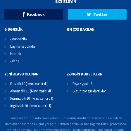
BİZİ İZLƏYİN
Facebook
Twitter
E-DƏRSLİK
ƏN ÇOX BAXILAN
Əsas səhifə
Layihə haqqında
Kömək
Əlaqə
YENİ ƏLAVƏ OLUNAN
ZƏNGİN DƏRSLİKLƏR
Rus dili 10 (ikinci xarici dil)
Riyaziyyat - 8
Alman dili 10 (ikinci xarici dil)
Bütün zəngin dərsliklər
Fransız dili 10 (ikinci xarici dil)
İngilis dili 10 (ikinci xarici dil)
Təhsil sisteminin informasiyalaşdırılmasının sürətli prosesi təhsildə elektron
dərsliklərin istifadəsi üçün yol açır. Elektron dərsliklər hər şagirdə təhsil prosesində
fəal iştirak etmək, onların öyrənmə prosesini fərdiləşdirmək üçün şərait yaradır.