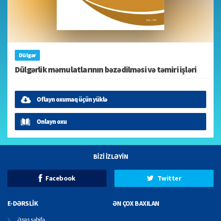
Dülgər
Dülgərlik məmulatlarının bəzədilməsi və təmiri işləri
Oflayn oxumaq üçün yüklə
Onlayn oxu
BİZİ İZLƏYİN
Facebook
Twitter
E-DƏRSLİK
ƏN ÇOX BAXILAN
Əsas səhifə