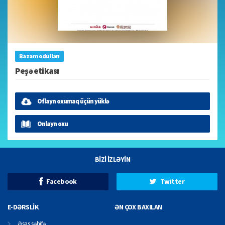
Baza modulları
Peşə etikası
Oflayn oxumaq üçün yüklə
Onlayn oxu
BİZİ İZLƏYİN
Facebook
Twitter
E-DƏRSLİK
ƏN ÇOX BAXILAN
Əsas səhifə