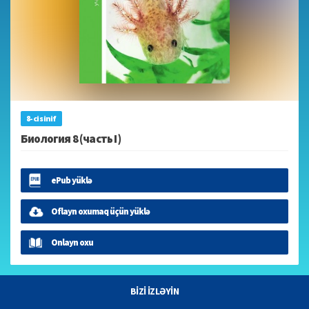
8-ci sinif
Биология 8 (часть I)
ePub yüklə
Oflayn oxumaq üçün yüklə
Onlayn oxu
BİZİ İZLƏYİN