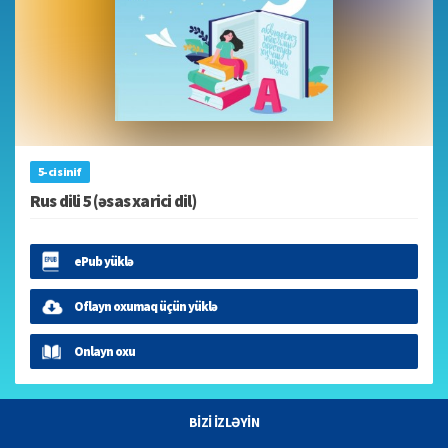
5-ci sinif
Rus dili 5 (əsas xarici dil)
ePub yüklə
Oflayn oxumaq üçün yüklə
Onlayn oxu
BİZİ İZLƏYİN