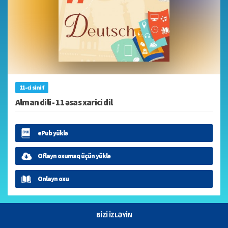
11-ci sinif
Alman dili - 11 əsas xarici dil
ePub yüklə
Oflayn oxumaq üçün yüklə
Onlayn oxu
BİZİ İZLƏYİN