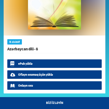
8-ci sinif
Azərbaycan dili - 8
ePub yüklə
Oflayn oxumaq üçün yüklə
Onlayn oxu
BİZİ İZLƏYİN