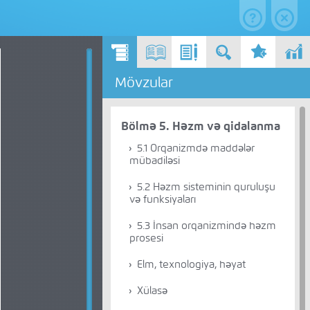
Mövzular
Bölmə 5. Həzm və qidalanma
5.1 Orqanizmdə maddələr
mübadiləsi
5.2 Həzm sisteminin quruluşu
və funksiyaları
5.3 İnsan orqanizmində həzm
prosesi
Elm, texnologiya, həyat
Xülasə