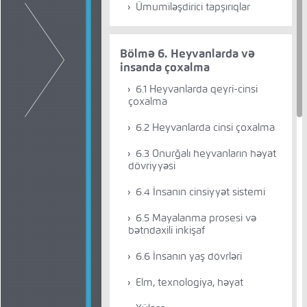
Ümumiləşdirici tapşırıqlar
Bölmə 6. Heyvanlarda və
insanda çoxalma
6.1 Heyvanlarda qeyri-cinsi
çoxalma
6.2 Heyvanlarda cinsi çoxalma
6.3 Onurğalı heyvanların həyat
dövriyyəsi
6.4 İnsanın cinsiyyət sistemi
6.5 Mayalanma prosesi və
bətndaxili inkişaf
6.6 İnsanın yaş dövrləri
Elm, texnologiya, həyat