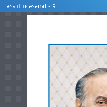
Təsviri incəsənət - 9