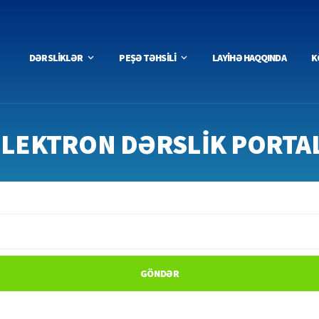
DƏRSLİKLƏR
PEŞƏ TƏHSİLİ
LAYİHƏ HAQQINDA
K
ELEKTRON DƏRSLİK PORTAL
GÖNDƏR