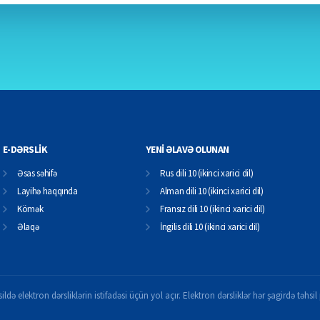
E-DƏRSLİK
YENİ ƏLAVƏ OLUNAN
Əsas səhifə
Rus dili 10 (ikinci xarici dil)
Layihə haqqında
Alman dili 10 (ikinci xarici dil)
Kömək
Fransız dili 10 (ikinci xarici dil)
Əlaqə
İngilis dili 10 (ikinci xarici dil)
ildə elektron dərsliklərin istifadəsi üçün yol açır. Elektron dərsliklər hər şagirdə təhs