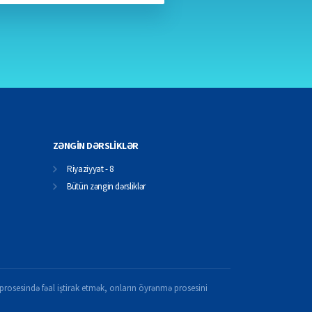
ZƏNGİN DƏRSLİKLƏR
Riyaziyyat - 8
Bütün zəngin dərsliklər
il prosesində fəal iştirak etmək, onların öyrənmə prosesini