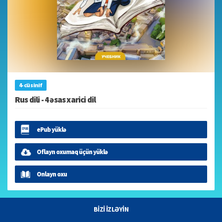
4-cü sinif
Rus dili - 4 əsas xarici dil
ePub yüklə
Oflayn oxumaq üçün yüklə
Onlayn oxu
BİZİ İZLƏYİN