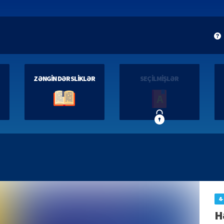
ZƏNGİN DƏRSLİKLƏR
SEÇİLMİŞLƏR
4-
Hə