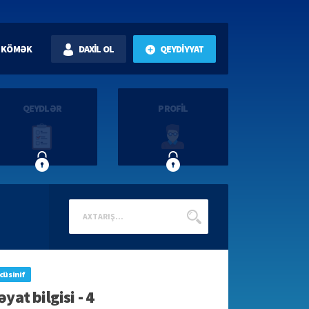
KÖMƏK
DAXİL OL
QEYDİYYAT
QEYDLƏR
PROFİL
cü sinif
yat bilgisi - 4