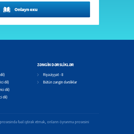
Onlayn oxu
ZƏNGİN DƏRSLİKLƏR
dil)
Riyaziyyat - 8
ci dil)
Bütün zəngin dərsliklər
ici dil)
ci dil)
il prosesində fəal iştirak etmək, onların öyrənmə prosesini