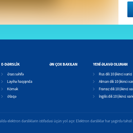
E-DƏRSLİK
ƏN ÇOX BAXILAN
YENİ ƏLAVƏ OLUNAN
Əsas səhifə
Rus dili 10 (ikinci xarici 
Layihə haqqında
Alman dili 10 (ikinci xari
Kömək
Fransız dili 10 (ikinci xar
Əlaqə
İngilis dili 10 (ikinci xari
ildə elektron dərsliklərin istifadəsi üçün yol açır. Elektron dərsliklər hər şagirdə təhs