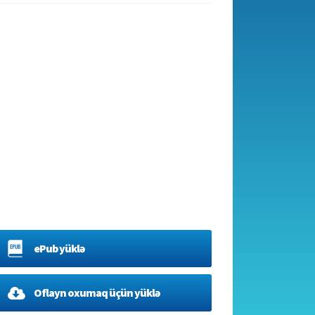
ePub yüklə
Oflayn oxumaq üçün yüklə