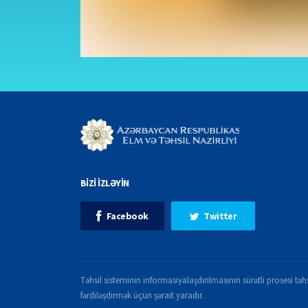
BİZİ İZLƏYİN
Facebook
Twitter
Təhsil sisteminin informasiyalaşdırılmasının sürətli prosesi təhs
fərdiləşdirmək üçün şərait yaradır.